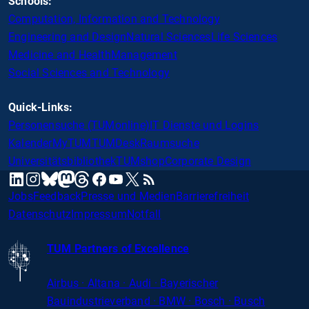
Schools:
Computation, Information and Technology
Engineering and Design
Natural Sciences
Life Sciences
Medicine and Health
Management
Social Sciences and Technology
Quick-Links:
Personensuche (TUMonline)
IT Dienste und Logins
Kalender
MyTUM
TUMDesk
Raumsuche
Universitätsbibliothek
TUMshop
Corporate Design
mastodon
linkedin
instagram
threads
facebook
youtube
x
RSS
bluesky
Jobs
Feedback
Presse und Medien
Barrierefreiheit
Datenschutz
Impressum
Notfall
TUM Partners of Excellence
Airbus · Altana · Audi · Bayerischer
Bauindustrieverband · BMW · Bosch · Busch