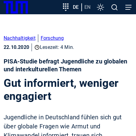
SKIP
Zeige besser passende Version dieser Seite
Zielgruppeneinstieg
DE
EN
Einstellungen
Open
Open
TUM
TO
search
navig
MAIN
Diese Meldung nicht mehr anzeigen
CONTENT
Nachhaltigkeit
Forschung
22.10.2020
Lesezeit: 4 Min.
PISA-Studie befragt Jugendliche zu globalen
und interkulturellen Themen
Gut informiert, weniger
engagiert
Jugendliche in Deutschland fühlen sich gut
über globale Fragen wie Armut und
Klimawandel informiert, trauen sich