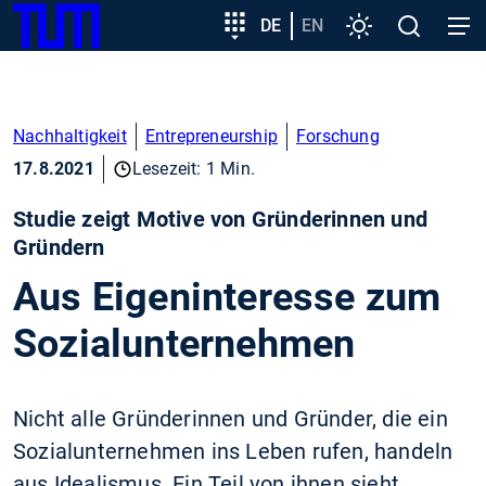
SKIP
Zeige besser passende Version dieser Seite
Zielgruppeneinstieg
DE
EN
Einstellungen
Open
Open
TUM
TO
search
navig
MAIN
Diese Meldung nicht mehr anzeigen
CONTENT
Nachhaltigkeit
Entrepreneurship
Forschung
17.8.2021
Lesezeit: 1 Min.
Studie zeigt Motive von Gründerinnen und
Gründern
Aus Eigeninteresse zum
Sozialunternehmen
Nicht alle Gründerinnen und Gründer, die ein
Sozialunternehmen ins Leben rufen, handeln
aus Idealismus. Ein Teil von ihnen sieht