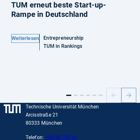
TUM erneut beste Start-up-
Rampe in Deutschland
Entrepreneurship
Weiterlesen
TUM in Rankings
Vorheriger
Nächs
Slide
Slide
Technische Universität München
Arcisstraße 21
80333 München
Telefon:
+49 89 289 01