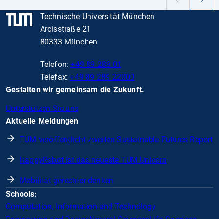
Vorheriger
Nächs
Slide
Slide
Technische Universität München
Arcisstraße 21
80333 München
Telefon:
+49 89 289 01
Telefax:
+49 89 289 22000
Gestalten wir gemeinsam die Zukunft.
Unterstützen Sie uns
Aktuelle Meldungen
TUM veröffentlicht zweiten Sustainable Futures Report
HappyRobot ist das neueste TUM Unicorn
Mobilität gerechter denken
Schools:
Computation, Information and Technology