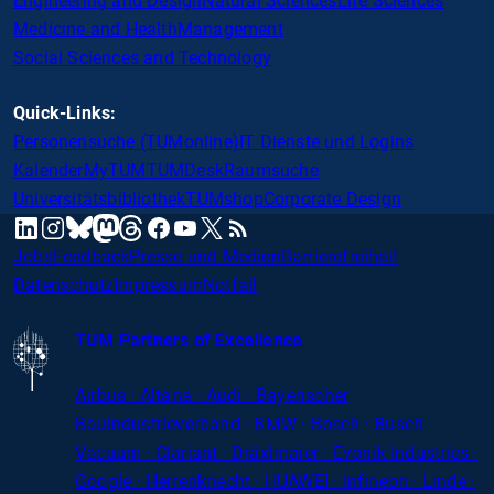
Engineering and Design
Natural Sciences
Life Sciences
Medicine and Health
Management
Social Sciences and Technology
Quick-Links:
Personensuche (TUMonline)
IT Dienste und Logins
Kalender
MyTUM
TUMDesk
Raumsuche
Universitätsbibliothek
TUMshop
Corporate Design
mastodon
linkedin
instagram
threads
facebook
youtube
x
RSS
bluesky
Jobs
Feedback
Presse und Medien
Barrierefreiheit
Datenschutz
Impressum
Notfall
TUM Partners of Excellence
Airbus · Altana · Audi · Bayerischer
Bauindustrieverband · BMW · Bosch · Busch
Vacuum · Clariant · Dräxlmaier · Evonik Industries
·
Google · Herrenknecht · HUAWEI · Infineon · Linde ·