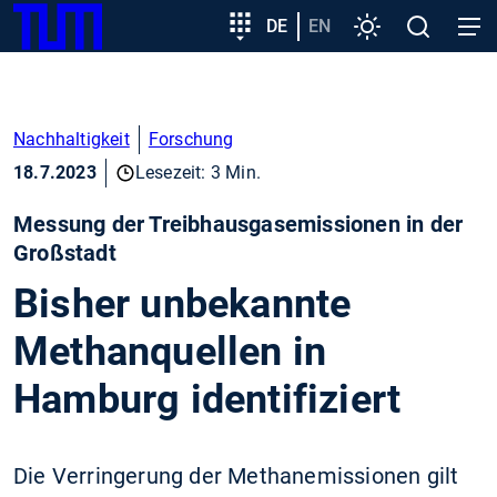
SKIP
Zeige besser passende Version dieser Seite
Zielgruppeneinstieg
DE
EN
Einstellungen
Open
Open
TUM
TO
search
navig
MAIN
Diese Meldung nicht mehr anzeigen
CONTENT
Nachhaltigkeit
Forschung
18.7.2023
Lesezeit: 3 Min.
Messung der Treibhausgasemissionen in der
Großstadt
Bisher unbekannte
Methanquellen in
Hamburg identifiziert
Die Verringerung der Methanemissionen gilt