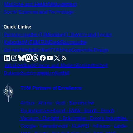
Medicine and Health
Management
Social Sciences and Technology
Quick-Links:
Personensuche (TUMonline)
IT Dienste und Logins
Kalender
MyTUM
TUMDesk
Raumsuche
Universitätsbibliothek
TUMshop
Corporate Design
mastodon
linkedin
instagram
threads
facebook
youtube
x
RSS
bluesky
Jobs
Feedback
Presse und Medien
Barrierefreiheit
Datenschutz
Impressum
Notfall
TUM Partners of Excellence
Airbus · Altana · Audi · Bayerischer
Bauindustrieverband · BMW · Bosch · Busch
Vacuum · Clariant · Dräxlmaier · Evonik Industries
·
Google · Herrenknecht · HUAWEI · Infineon · Linde ·