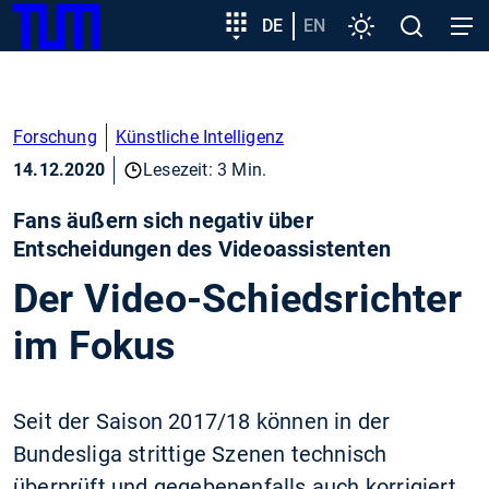
SKIP
Zeige besser passende Version dieser Seite
Zielgruppeneinstieg
DE
EN
Einstellungen
Open
Open
TUM
TO
search
navig
MAIN
Diese Meldung nicht mehr anzeigen
CONTENT
Forschung
Künstliche Intelligenz
14.12.2020
Lesezeit: 3 Min.
Fans äußern sich negativ über
Entscheidungen des Videoassistenten
Der Video-Schiedsrichter
im Fokus
Seit der Saison 2017/18 können in der
Bundesliga strittige Szenen technisch
überprüft und gegebenenfalls auch korrigiert