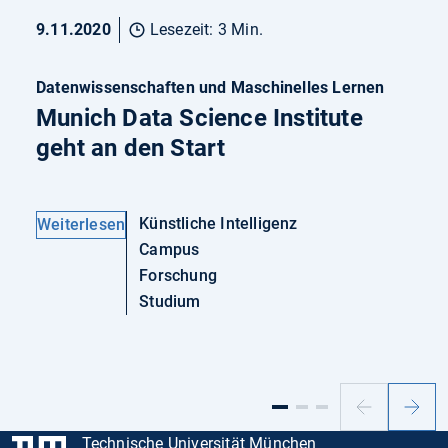
9.11.2020
Lesezeit: 3 Min.
Datenwissenschaften und Maschinelles Lernen
Munich Data Science Institute
geht an den Start
Künstliche Intelligenz
Weiterlesen
Campus
Forschung
Studium
Vorheriger
Nächs
Slide
Slide
Technische Universität München