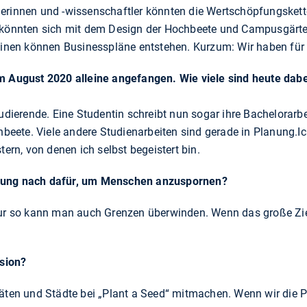
lerinnen und -wissenschaftler könnten die Wertschöpfungsket
n könnten sich mit dem Design der Hochbeete und Campusgärte
plinen können Businesspläne entstehen. Kurzum: Wir haben für 
im August 2020 alleine angefangen. Wie viele sind heute dab
tudierende. Eine Studentin schreibt nun sogar ihre Bachelorarbe
ete. Viele andere Studienarbeiten sind gerade in Planung.Ic
tern, von denen ich selbst begeistert bin.
nung nach dafür, um Menschen anzuspornen?
Nur so kann man auch Grenzen überwinden. Wenn das große Ziel 
ision?
täten und Städte bei „Plant a Seed“ mitmachen. Wenn wir die P