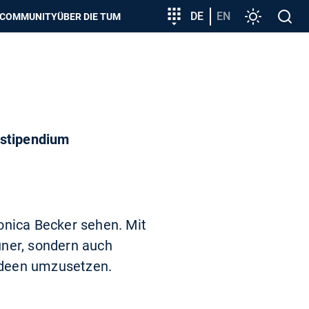
zeigen
Zielgruppeneinstieg
DE
EN
Einstellunge
Open
COMMUNITY
ÜBER DIE TUM
search
dstipendium
onica Becker sehen. Mit
ner, sondern auch
 Ideen umzusetzen.