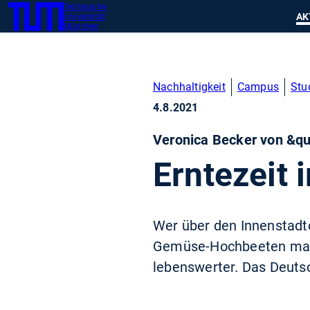
Technische
SKIP
Zeig
AK
Universität
TUM
TO
München
MAIN
CONTENT
Nachhaltigkeit
Campus
Stu
4.8.2021
Veronica Becker von &q
Erntezeit 
Wer über den Innenstadtc
Gemüse-Hochbeeten mach
lebenswerter. Das Deutsc