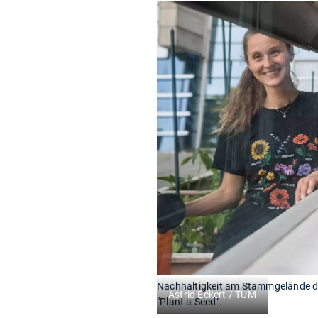
Nachhaltigkeit am Stammgelände de
Astrid Eckert / TUM
"Plant a Seed".