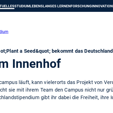
e besser passende Version dieser Seite
Diese Meldung nicht mehr an
TUELLES
STUDIUM
LEBENSLANGES LERNEN
FORSCHUNG
INNOVATION
dium
uot;Plant a Seed&quot; bekommt das Deutschlan
im Innenhof
ampus läuft, kann vielerorts das Projekt von Ver
t sie mit ihrem Team den Campus nicht nur grü
hlandstipendium gibt ihr dabei die Freiheit, ihre