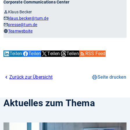
Corporate Communications Center
Klaus Becker
klaus.becker
@tum.de
presse
@tum.de
Teamwebsite
Teilen
Teilen
Teilen
Teilen
RSS Feed
Zurück zur Übersicht
Seite drucken
Aktuelles zum Thema