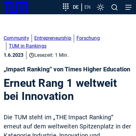
SKIP
Zeige besser passende Version dieser Seite
Zielgruppeneinstieg
DE
EN
Einstellungen
Open
Open
TUM
TO
search
navig
MAIN
Diese Meldung nicht mehr anzeigen
CONTENT
Community
Entrepreneurship
Forschung
TUM in Rankings
1.6.2023
Lesezeit: 1 Min.
„Impact Ranking“ von Times Higher Education
Erneut Rang 1 weltweit
bei Innovation
Die TUM steht im „THE Impact Ranking“
erneut auf dem weltweiten Spitzenplatz in der
Kategorie Industrie, Innovation und