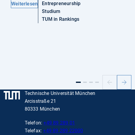
Entrepreneurship
Weiterlesen
Studium
TUM in Rankings
Vorheriger
Nächs
Slide
Slide
Technische Universität München
Arcisstraße 21
80333 München
Telefon:
+49 89 289 01
Telefax:
+49 89 289 22000