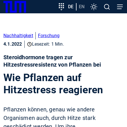
SKIP
Zeige besser passende Version dieser Seite
Zielgruppeneinstieg
DE
EN
Einstellungen
Open
Open
TUM
TO
search
navig
MAIN
Diese Meldung nicht mehr anzeigen
CONTENT
Nachhaltigkeit
Forschung
4.1.2022
Lesezeit: 1 Min.
Steroidhormone tragen zur
Hitzestressresistenz von Pflanzen bei
Wie Pflanzen auf
Hitzestress reagieren
Pflanzen können, genau wie andere
Organismen auch, durch Hitze stark
geschädigt werden. Um ihre