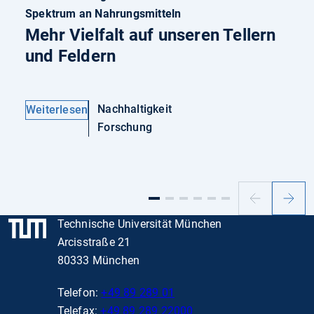
Spektrum an Nahrungsmitteln
Mehr Vielfalt auf unseren Tellern
und Feldern
Nachhaltigkeit
Weiterlesen
Forschung
Vorheriger
Nächs
Slide
Slide
Technische Universität München
Arcisstraße 21
80333 München
Telefon:
+49 89 289 01
Telefax:
+49 89 289 22000