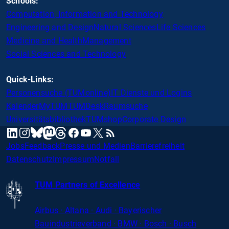
Schools:
Computation, Information and Technology
Engineering and Design
Natural Sciences
Life Sciences
Medicine and Health
Management
Social Sciences and Technology
Quick-Links:
Personensuche (TUMonline)
IT Dienste und Logins
Kalender
MyTUM
TUMDesk
Raumsuche
Universitätsbibliothek
TUMshop
Corporate Design
mastodon
linkedin
instagram
threads
facebook
youtube
x
RSS
bluesky
Jobs
Feedback
Presse und Medien
Barrierefreiheit
Datenschutz
Impressum
Notfall
TUM Partners of Excellence
Airbus · Altana · Audi · Bayerischer
Bauindustrieverband · BMW · Bosch · Busch