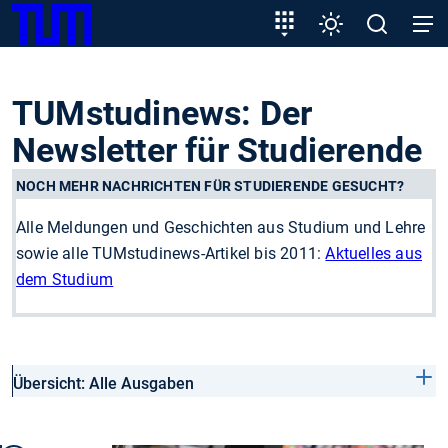
SKIP
Zeige besser passende Version dieser Seite
Zielgruppeneinstieg
Einstellungen
Open
Open
TUM
TO
search
navig
MAIN
Diese Meldung nicht mehr anzeigen
CONTENT
TUMstudinews: Der
Newsletter für Studierende
NOCH MEHR NACHRICHTEN FÜR STUDIERENDE GESUCHT?
Alle Meldungen und Geschichten aus Studium und Lehre
sowie alle TUMstudinews-Artikel bis 2011:
Aktuelles aus
dem Studium
Übersicht: Alle Ausgaben