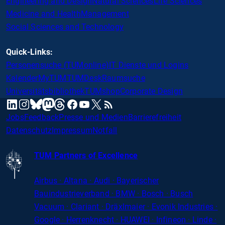
Engineering and Design
Natural Sciences
Life Sciences
Medicine and Health
Management
Social Sciences and Technology
Quick-Links:
Personensuche (TUMonline)
IT Dienste und Logins
Kalender
MyTUM
TUMDesk
Raumsuche
Universitätsbibliothek
TUMshop
Corporate Design
mastodon
linkedin
instagram
threads
facebook
youtube
x
RSS
bluesky
Jobs
Feedback
Presse und Medien
Barrierefreiheit
Datenschutz
Impressum
Notfall
TUM Partners of Excellence
Airbus · Altana · Audi · Bayerischer
Bauindustrieverband · BMW · Bosch · Busch
Vacuum · Clariant · Dräxlmaier · Evonik Industries
·
Google · Herrenknecht · HUAWEI · Infineon · Linde ·