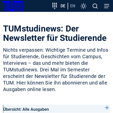
SKIP
Zeige besser passende Version dieser Seite
Zielgruppeneinstieg
DE
EN
Einstellungen
Open
Open
TUM
TO
search
navig
MAIN
Diese Meldung nicht mehr anzeigen
CONTENT
TUMstudinews: Der
Newsletter für Studierende
Nichts verpassen: Wichtige Termine und Infos
für Studierende, Geschichten vom Campus,
Interviews – das und mehr bieten die
TUMstudinews. Drei Mal im Semester
erscheint der Newsletter für Studierende der
TUM. Hier können Sie ihn abonnieren und alle
Ausgaben online lesen.
Übersicht: Alle Ausgaben